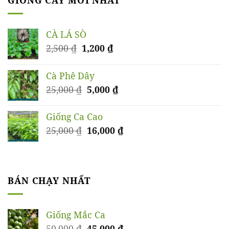
CÀ LÁ SÒ
Giá
Giá
2,500
₫
1,200
₫
gốc
hiện
là:
tại
Cà Phê Dây
2,500 ₫.
là:
Giá
Giá
25,000
₫
5,000
₫
1,200 ₫.
gốc
hiện
là:
tại
Giống Ca Cao
25,000 ₫.
là:
Giá
Giá
25,000
₫
16,000
₫
5,000 ₫.
gốc
hiện
là:
tại
25,000 ₫.
là:
16,000 ₫.
BÁN CHẠY NHẤT
Giống Mắc Ca
Giá
Giá
50,000
₫
45,000
₫