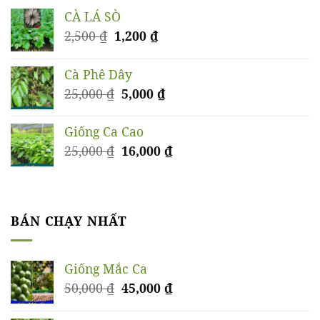
CÀ LÁ SÒ
Giá
Giá
2,500
₫
1,200
₫
gốc
hiện
là:
tại
Cà Phê Dây
2,500 ₫.
là:
Giá
Giá
25,000
₫
5,000
₫
1,200 ₫.
gốc
hiện
là:
tại
Giống Ca Cao
25,000 ₫.
là:
Giá
Giá
25,000
₫
16,000
₫
5,000 ₫.
gốc
hiện
là:
tại
25,000 ₫.
là:
16,000 ₫.
BÁN CHẠY NHẤT
Giống Mắc Ca
Giá
Giá
50,000
₫
45,000
₫
gốc
hiện