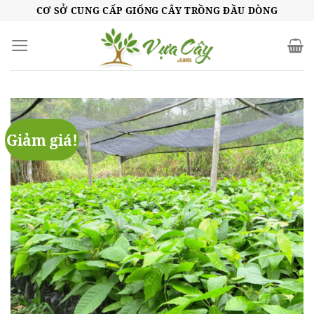
Skip
CƠ SỞ CUNG CẤP GIỐNG CÂY TRỒNG ĐẦU DÒNG
to
content
Giảm giá!