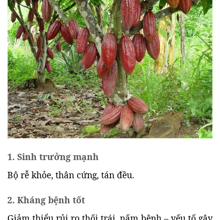
1. Sinh trưởng mạnh
Bộ rễ khỏe, thân cứng, tán đều.
2. Kháng bệnh tốt
Giảm thiểu rủi ro thối trái, nấm bệnh – yếu tố gây