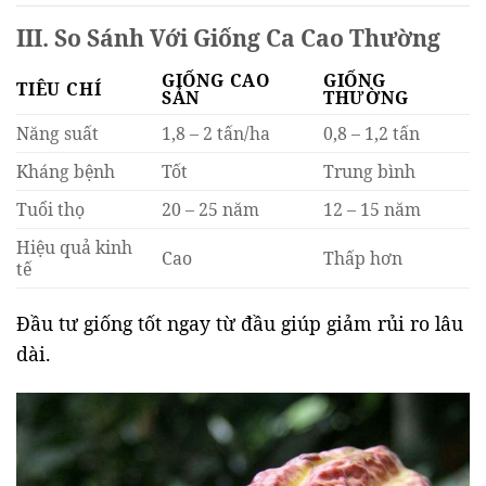
III. So Sánh Với Giống Ca Cao Thường
GIỐNG CAO
GIỐNG
TIÊU CHÍ
SẢN
THƯỜNG
Năng suất
1,8 – 2 tấn/ha
0,8 – 1,2 tấn
Kháng bệnh
Tốt
Trung bình
Tuổi thọ
20 – 25 năm
12 – 15 năm
Hiệu quả kinh
Cao
Thấp hơn
tế
Đầu tư giống tốt ngay từ đầu giúp giảm rủi ro lâu
dài.