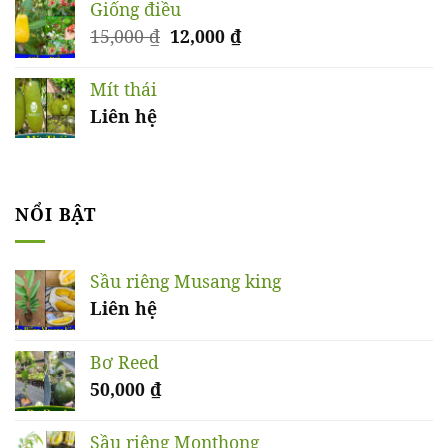
là:
tại
Giống điều
50,000 ₫.
là:
Giá
Giá
15,000
₫
12,000
₫
45,000 ₫.
gốc
hiện
là:
tại
Mít thái
15,000 ₫.
là:
Liên hệ
12,000 ₫.
NỔI BẬT
Sầu riêng Musang king
Liên hệ
Bơ Reed
50,000
₫
Sầu riêng Monthong