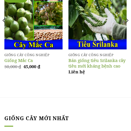
GIỐNG CÂY CÔNG NGHIỆP
GIỐNG CÂY CÔNG NGHIỆP
Bán giống tiêu Srilanka cây
Giống Mắc Ca
tiêu mới kháng bệnh cao
Giá
Giá
50,000
₫
45,000
₫
gốc
hiện
Liên hệ
là:
tại
50,000 ₫.
là:
45,000 ₫.
GIỐNG CÂY MỚI NHẤT