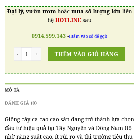
Đại lý, vườn ươm
hoặc
mua số lượng lớn
liên
hệ
HOTLINE
sau
0914.599.143
-
(Bấm vào số để gọi)
Số lượng
THÊM VÀO GIỎ HÀNG
MÔ TẢ
ĐÁNH GIÁ (0)
Giống cây ca cao cao sản đang trở thành lựa chọn
đầu tư hiệu quả tại Tây Nguyên và Đông Nam Bộ
nhờ năng suất cao, ít rủi ro và thị trường tiêu thụ