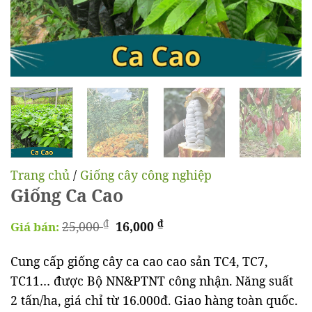
Trang chủ
/
Giống cây công nghiệp
Giống Ca Cao
Giá
Giá
₫
₫
25,000
16,000
Giá bán:
gốc
hiện
Cung cấp giống cây ca cao cao sản TC4, TC7,
là:
tại
TC11… được Bộ NN&PTNT công nhận. Năng suất
25,000 ₫.
là:
2 tấn/ha, giá chỉ từ 16.000đ. Giao hàng toàn quốc.
16,000 ₫.