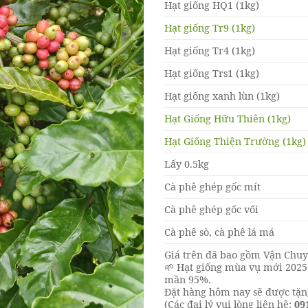
Hạt giống HQ1 (1kg)
Hạt giống Tr9 (1kg)
Hạt giống Tr4 (1kg)
Hạt giống Trs1 (1kg)
Hạt giống xanh lùn (1kg)
Hạt Giống Hữu Thiên (1kg)
Hạt Giống Thiện Trường (1kg)
Lấy 0.5kg
Cà phê ghép gốc mít
Cà phê ghép gốc vối
Cà phê sò, cà phê lá má
Giá trên đã bao gồm Vận Chu
🌱 Hạt giống mùa vụ mới 2025.
mần 95%.
Đặt hàng hôm nay sẽ được tặng
(Các đại lý vui lòng liên hệ:
09