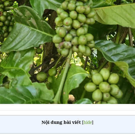
Nội dung bài viết
[
hide
]