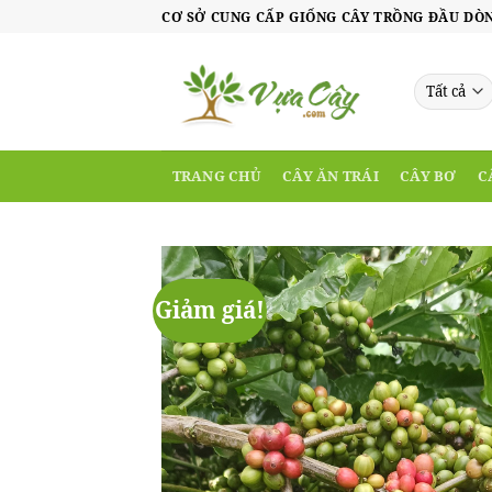
Skip
CƠ SỞ CUNG CẤP GIỐNG CÂY TRỒNG ĐẦU DÒ
to
content
TRANG CHỦ
CÂY ĂN TRÁI
CÂY BƠ
C
Giảm giá!