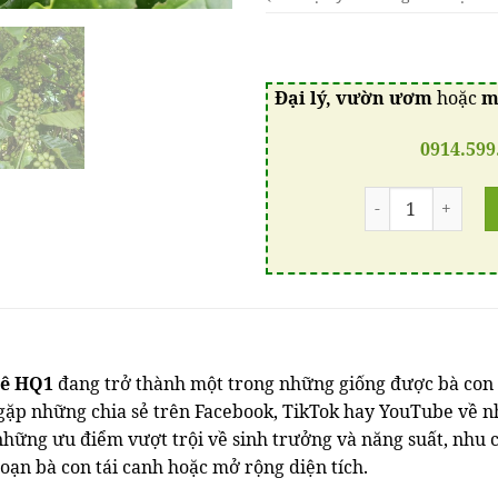
Đại lý, vườn ươm
hoặc
m
0914.599
Số lượng
hê HQ1
đang trở thành một trong những giống được bà con
gặp những chia sẻ trên Facebook, TikTok hay YouTube về n
hờ những ưu điểm vượt trội về sinh trưởng và năng suất, nhu
đoạn bà con tái canh hoặc mở rộng diện tích.