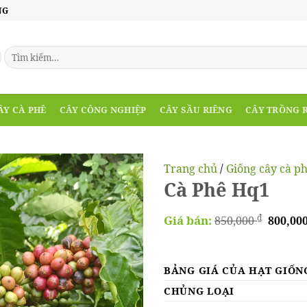
NG
ÂY CÀ PHÊ
CÂY CÔNG NGHIỆP
CÂY SẦU RIÊNG
CÂY TRỒNG 
Trang chủ
/
Giống cây cà p
Cà Phê Hq1
Giá
₫
Giá bán:
850,000
800,00
gốc
là:
850,000
BẢNG GIÁ CỦA HẠT GIỐNG
CHỦNG LOẠI