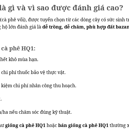
là gì và vì sao được đánh giá cao?
à phê vối), được tuyển chọn từ các dòng cây có sức sinh 
 hộ lớn đánh giá là
dễ trồng, dễ chăm, phù hợp đất bazan
 cà phê HQ1:
 chết khô mùa hạn.
 chi phí thuốc bảo vệ thực vật.
ết kiệm chi phí nhân công thu hoạch.
.
ân/ha nếu chăm sóc đúng kỹ thuật.
như
giống cà phê HQ1
hoặc
bán giống cà phê HQ1
thường x