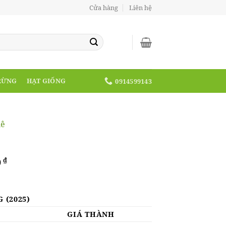
Cửa hàng
Liên hệ
RỪNG
HẠT GIỐNG
0914599143
hê
Giá
₫
0
hiện
tại
 ₫.
là:
 (2025)
800,000 ₫.
GIÁ THÀNH