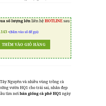
ua số lượng lớn
liên hệ
HOTLINE
sau
.143
-
(Bấm vào số để gọi)
THÊM VÀO GIỎ HÀNG
 Tây Nguyên và nhiều vùng trồng cà
hững vườn HQ1 cho trái sai, nhân đẹp
 cầu tìm nơi
bán giống cà phê HQ1
ngày